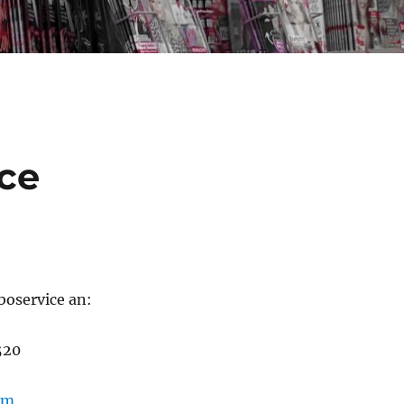
ce
boservice an:
520
om